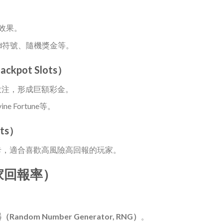
效果。
d符號、隨機獎金等。
ckpot Slots）
投注，形成巨額彩金。
ine Fortune等。
ots）
卡，適合喜歡高風險高回報的玩家。
家回報率）
andom Number Generator, RNG）
。