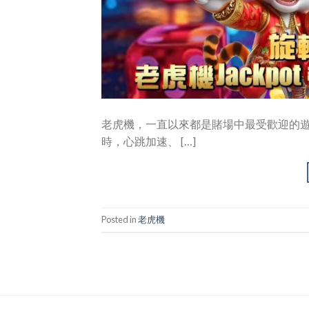
老虎機，一直以來都是賭場中最受歡迎的
時，心跳加速、 […]
Posted in
老虎機