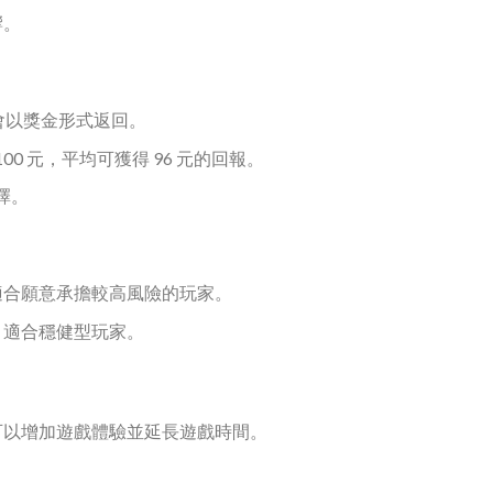
響。
會以獎金形式返回。
100 元，平均可獲得 96 元的回報。
擇。
適合願意承擔較高風險的玩家。
，適合穩健型玩家。
可以增加遊戲體驗並延長遊戲時間。