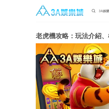
Skip
to
3A娛
content
老虎機攻略：玩法介紹、