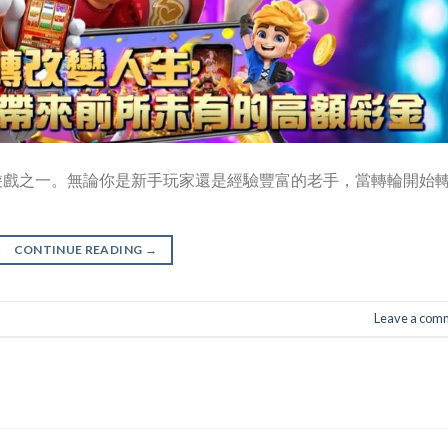
遊戲之一。無論你是新手玩家還是經驗豐富的老手，當轉輪開始
CONTINUE READING
→
Leave a com