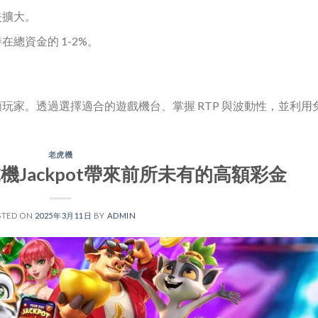
失擴大。
總資金的 1-2%。
玩家。透過選擇適合的遊戲機台、掌握 RTP 與波動性，並利用
老虎機
Jackpot帶來前所未有的高額彩金
STED ON
2025年3月11日
BY
ADMIN