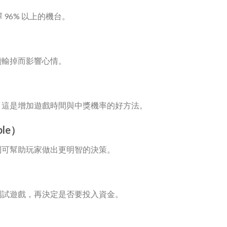
 96% 以上的機台。
續輸掉而影響心情。
，這是增加遊戲時間與中獎機率的好方法。
le）
則可幫助玩家做出更明智的決策。
測試遊戲，再決定是否要投入資金。